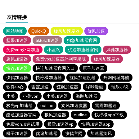
友情链接
网站地图
QuickQ
旋风加速度器
旋风加速
坚果加速器
tiktok加速器
狗急加速器官网
免费vqn外网加速
小蓝鸟
优途加速器官网
风驰加速器
旋风加速器
免费vps加速器外网苹果版
旋风加速度器
快连加速器
快连加速器官网入口
原子加速器
快鸭加速器
快柠檬加速器
旋风加速度器
外网网址导航
软件中心
雷霆加速
狂飙加速器
哔咔漫画
瑞乐小说
小美
小美vpn
小美加速器
海鸥加速器
极光vp加速器
outline
旋风加速度器
雷霆加器速
酷通加速器官网
极风加速器
outline
快柠檬app下载
免费vqn加速试用
暴雪加速器vp
快鸭加速器app
橘子加速器
优途加速器
快鸭官网
加速器旋风