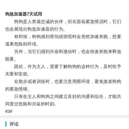
狗急加速器7天试用
狗狗是人类最忠诚的伙伴，但在面临紧急情况时，它们
也会展现出狗急加速器的行为。
有时候，狗狗感到害怕或惊慌时会突然加速奔跑，想要
逃离危险的环境。
另外，当它们感到兴奋和激动时，也会快速奔跑来释放
能量。
因此，作为主人，需要了解狗狗的这种行为，及时给予
关爱和安抚。
在散步或者训练时，也要注意周围环境，避免激发狗狗
的紧急情绪。
只有在主人和狗狗之间建立良好的沟通和信任，才能共
同度过危险和兴奋的时刻。
#3#
评论