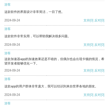
游客
这款软件的界面设计非常简洁，一目了然。
2024-09-24
支持
[0]
反对
[0]
游客
这款软件非常实用，可以帮助我解决很多问题。
2024-09-24
支持
[0]
反对
[0]
游客
这款加速器app的加速效果还是不错的，但偶尔也会出现卡顿的情况，希
望开发者能够优化一下。
2024-09-24
支持
[0]
反对
[0]
游客
这款app的用户群体非常庞大，我可以结识到来自世界各地的朋友。
2024-09-24
支持
[0]
反对
[0]
游客