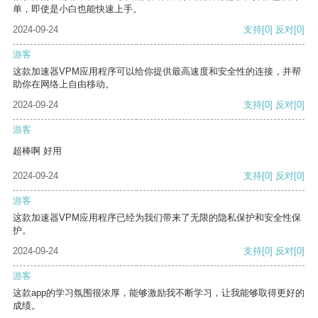
单，即使是小白也能快速上手。
2024-09-24
支持
[0]
反对
[0]
游客
这款加速器VPM应用程序可以给你提供最高速度和安全性的连接，并帮
助你在网络上自由移动。
2024-09-24
支持
[0]
反对
[0]
游客
超棒啊 好用
2024-09-24
支持
[0]
反对
[0]
游客
这款加速器VPM应用程序已经为我们带来了无限的隐私保护和安全性保
护。
2024-09-24
支持
[0]
反对
[0]
游客
这款app的学习氛围很浓厚，能够激励我不断学习，让我能够取得更好的
成绩。