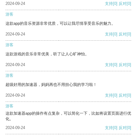
2024-09-24
支持
[0]
反对
[0]
游客
这款app的音乐资源非常优质，可以让我尽情享受音乐的魅力。
2024-09-24
支持
[0]
反对
[0]
游客
这款游戏的音乐非常优美，听了让人心旷神怡。
2024-09-24
支持
[0]
反对
[0]
游客
超级好用的加速器，妈妈再也不用担心我的学习啦！
2024-09-24
支持
[0]
反对
[0]
游客
这款加速器app的操作有点复杂，可以简化一下，比如将设置页面进行优
化。
2024-09-24
支持
[0]
反对
[0]