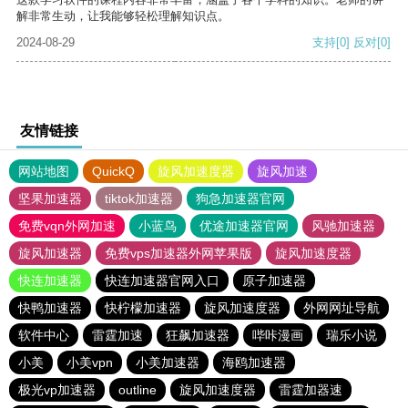
解非常生动，让我能够轻松理解知识点。
2024-08-29
支持
[0]
反对
[0]
友情链接
网站地图
QuickQ
旋风加速度器
旋风加速
坚果加速器
tiktok加速器
狗急加速器官网
免费vqn外网加速
小蓝鸟
优途加速器官网
风驰加速器
旋风加速器
免费vps加速器外网苹果版
旋风加速度器
快连加速器
快连加速器官网入口
原子加速器
快鸭加速器
快柠檬加速器
旋风加速度器
外网网址导航
软件中心
雷霆加速
狂飙加速器
哔咔漫画
瑞乐小说
小美
小美vpn
小美加速器
海鸥加速器
极光vp加速器
outline
旋风加速度器
雷霆加器速