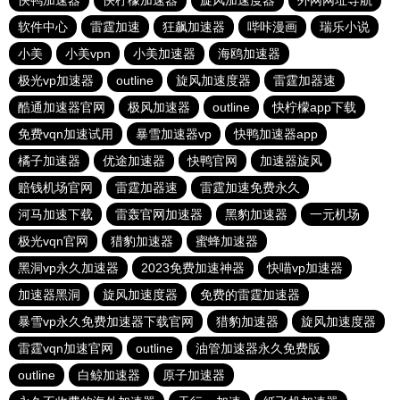
快鸭加速器
快柠檬加速器
旋风加速度器
外网网址导航
软件中心
雷霆加速
狂飙加速器
哔咔漫画
瑞乐小说
小美
小美vpn
小美加速器
海鸥加速器
极光vp加速器
outline
旋风加速度器
雷霆加器速
酷通加速器官网
极风加速器
outline
快柠檬app下载
免费vqn加速试用
暴雪加速器vp
快鸭加速器app
橘子加速器
优途加速器
快鸭官网
加速器旋风
赔钱机场官网
雷霆加器速
雷霆加速免费永久
河马加速下载
雷轰官网加速器
黑豹加速器
一元机场
极光vqn官网
猎豹加速器
蜜蜂加速器
黑洞vp永久加速器
2023免费加速神器
快喵vp加速器
加速器黑洞
旋风加速度器
免费的雷霆加速器
暴雪vp永久免费加速器下载官网
猎豹加速器
旋风加速度器
雷霆vqn加速官网
outline
油管加速器永久免费版
outline
白鲸加速器
原子加速器