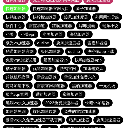
旋风加速器
免费vps加速器外网苹果版
旋风加速度器
快连加速器
快连加速器官网入口
原子加速器
快鸭加速器
快柠檬加速器
旋风加速度器
外网网址导航
软件中心
雷霆加速
狂飙加速器
哔咔漫画
瑞乐小说
小美
小美vpn
小美加速器
海鸥加速器
极光vp加速器
outline
旋风加速度器
雷霆加器速
酷通加速器官网
极风加速器
outline
快柠檬app下载
免费vqn加速试用
暴雪加速器vp
快鸭加速器app
橘子加速器
优途加速器
快鸭官网
加速器旋风
赔钱机场官网
雷霆加器速
雷霆加速免费永久
河马加速下载
雷轰官网加速器
黑豹加速器
一元机场
极光vqn官网
猎豹加速器
蜜蜂加速器
黑洞vp永久加速器
2023免费加速神器
快喵vp加速器
加速器黑洞
旋风加速度器
免费的雷霆加速器
暴雪vp永久免费加速器下载官网
猎豹加速器
旋风加速度器