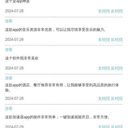
这个是app神器
2024-07-28
支持
[0]
反对
[0]
游客
这款app的音乐资源非常优质，可以让我尽情享受音乐的魅力。
2024-07-28
支持
[0]
反对
[0]
游客
这个软件我非常喜欢
2024-07-28
支持
[0]
反对
[0]
游客
这款app的酒店、餐厅推荐非常有用，让我能够享受到高品质的旅行体
验。
2024-07-28
支持
[0]
反对
[0]
游客
这款加速器app的操作非常简单，一键加速就能开启，非常方便。
2024-07-28
支持
[0]
反对
[0]