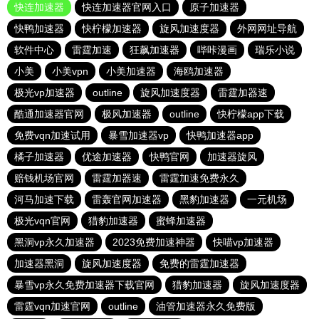
快连加速器
快连加速器官网入口
原子加速器
快鸭加速器
快柠檬加速器
旋风加速度器
外网网址导航
软件中心
雷霆加速
狂飙加速器
哔咔漫画
瑞乐小说
小美
小美vpn
小美加速器
海鸥加速器
极光vp加速器
outline
旋风加速度器
雷霆加器速
酷通加速器官网
极风加速器
outline
快柠檬app下载
免费vqn加速试用
暴雪加速器vp
快鸭加速器app
橘子加速器
优途加速器
快鸭官网
加速器旋风
赔钱机场官网
雷霆加器速
雷霆加速免费永久
河马加速下载
雷轰官网加速器
黑豹加速器
一元机场
极光vqn官网
猎豹加速器
蜜蜂加速器
黑洞vp永久加速器
2023免费加速神器
快喵vp加速器
加速器黑洞
旋风加速度器
免费的雷霆加速器
暴雪vp永久免费加速器下载官网
猎豹加速器
旋风加速度器
雷霆vqn加速官网
outline
油管加速器永久免费版